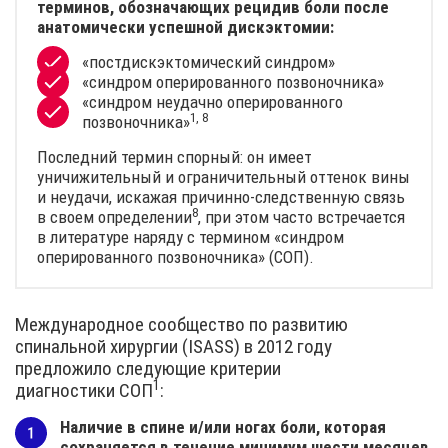
терминов, обозначающих рецидив боли после
анатомически успешной дискэктомии:
«постдискэктомический синдром»
«синдром оперированного позвоночника»
«синдром неудачно оперированного
1, 8
позвоночника»
Последний термин спорный: он имеет
уничижительный и ограничительный оттенок вины
и неудачи, искажая причинно-следственную связь
8
в своем
определении
, при этом часто встречается
в литературе наряду с термином «синдром
оперированного позвоночника» (СОП).
Международное сообщество по развитию
спинальной хирургии (ISASS) в 2012 году
предложило следующие критерии
1
диагностики
СОП
:
Наличие в спине и/или ногах боли, которая
сохраняется в течение минимум шести месяцев