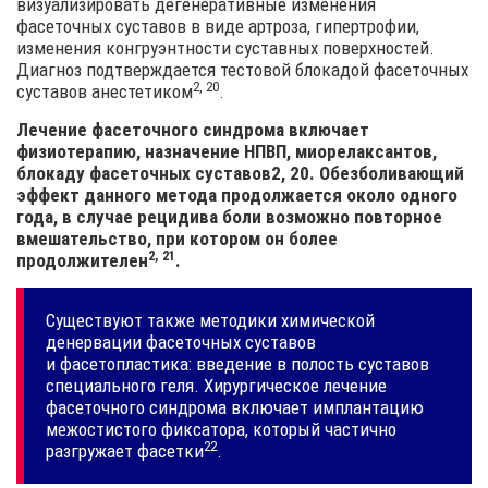
визуализировать дегенеративные изменения
фасеточных суставов в виде артроза, гипертрофии,
изменения конгруэнтности суставных поверхностей.
Диагноз подтверждается тестовой блокадой фасеточных
2, 20
суставов
анестетиком
.
Лечение фасеточного синдрома включает
физиотерапию, назначение НПВП, миорелаксантов,
блокаду фасеточных суставов2, 20. Обезболивающий
эффект данного метода продолжается около одного
года, в случае рецидива боли возможно повторное
вмешательство, при котором он более
2, 21
продолжителен
.
Существуют также методики химической
денервации фасеточных суставов
и фасетопластика: введение в полость суставов
специального геля. Хирургическое лечение
фасеточного синдрома включает имплантацию
межостистого фиксатора, который частично
22
разгружает
фасетки
.