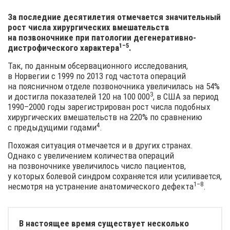
За последние десятилетия отмечается значительный
рост числа хирургических вмешательств
на позвоночнике при патологии дегенеративно-
1–5
дистрофического
характера
.
Так, по данным обсервационного исследования,
в Норвегии с 1999 по 2013 год частота операций
на поясничном отделе позвоночника увеличилась на 54%
3
и достигла показателей 120 на
100 000
, в США за период
1990–2000 годы зарегистрирован рост числа подобных
хирургических вмешательств на 220% по сравнению
4
с предыдущими
годами
.
Похожая ситуация отмечается и в других странах.
Однако с увеличением количества операций
на позвоночнике увеличилось число пациентов,
у которых болевой синдром сохраняется или усиливается,
1–8
несмотря на устранение анатомического
дефекта
.
В настоящее время существует несколько