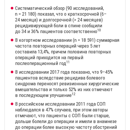
Систематический обзор (90 исследований,
n = 21 180
) показал, что о краткосрочной (6–
24 месяца) и долгосрочной (> 24 месяцев)
рецидивирующей боли в спине сообщили
10
до 34 и 36% пациентов
соответственно
В когортном исследовании
(n = 18 591)
суммарная
частота повторных операций через 5 лет
составила 13,4%, причем половина повторных
операций приходится на первый
11
послеоперационный
год
В исследовании 2017 года показано, что 9–45%
пациентов вследствие рецидива болевого
синдрома переносят ревизионные хирургические
вмешательства и только 52% из них отмечают
12
в последующем
улучшение
В российском исследовании 2011 года СОП
наблюдался в 47% случаев, при этом авторы
отмечают, что пациенты с СОП были старше,
дольше болели до операции и имели в анамнезе
до операции более высокую частоту обострений