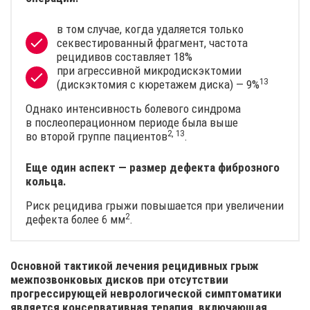
в том случае, когда удаляется только
секвестированный фрагмент, частота
рецидивов составляет 18%
при агрессивной микродискэктомии
13
(дискэктомия с кюретажем
диска) — 9%
Однако интенсивность болевого синдрома
в послеоперационном периоде была выше
2, 13
во второй группе
пациентов
.
Еще один аспект — размер дефекта фиброзного
кольца.
Риск рецидива грыжи повышается при увеличении
2
дефекта
более 6 мм
.
Основной тактикой лечения рецидивных грыж
межпозвонковых дисков при отсутствии
прогрессирующей неврологической симптоматики
является консервативная терапия, включающая