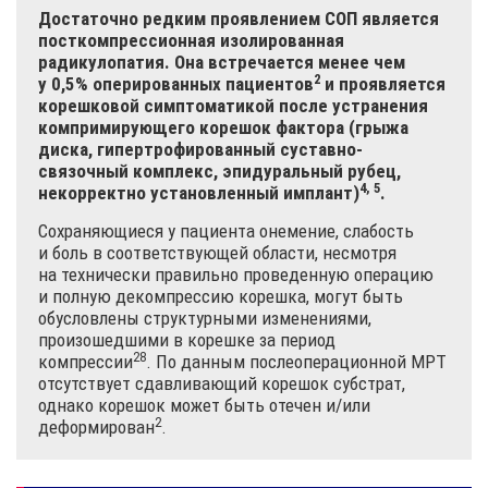
Достаточно редким проявлением СОП является
посткомпрессионная изолированная
радикулопатия. Она встречается менее чем
2
у 0,5% оперированных
пациентов
и проявляется
корешковой симптоматикой после устранения
компримирующего корешок фактора (грыжа
диска, гипертрофированный суставно-
связочный комплекс, эпидуральный рубец,
4, 5
некорректно установленный
имплант)
.
Сохраняющиеся у пациента онемение, слабость
и боль в соответствующей области, несмотря
на технически правильно проведенную операцию
и полную декомпрессию корешка, могут быть
обусловлены структурными изменениями,
произошедшими в корешке за период
28
компрессии
. По данным послеоперационной МРТ
отсутствует сдавливающий корешок субстрат,
однако корешок может быть отечен и/или
2
деформирован
.