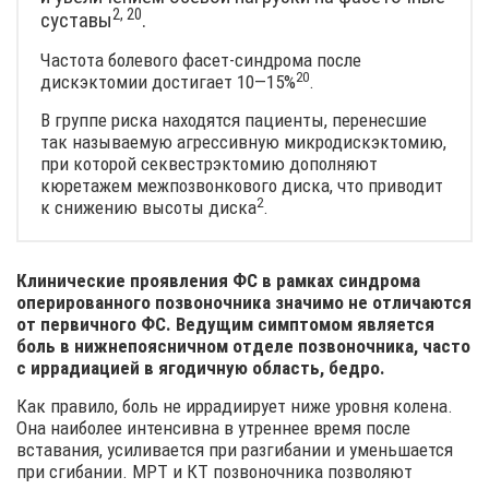
2, 20
суставы
.
Частота болевого фасет-синдрома после
20
дискэктомии достигает
10—15%
.
В группе риска находятся пациенты, перенесшие
так называемую агрессивную микродискэктомию,
при которой секвестрэктомию дополняют
кюретажем межпозвонкового диска, что приводит
2
к снижению высоты
диска
.
Клинические проявления ФС в рамках синдрома
оперированного позвоночника значимо не отличаются
от первичного ФС. Ведущим симптомом является
боль в нижнепоясничном отделе позвоночника, часто
с иррадиацией в ягодичную область, бедро.
Как правило, боль не иррадиирует ниже уровня колена.
Она наиболее интенсивна в утреннее время после
вставания, усиливается при разгибании и уменьшается
при сгибании. МРТ и КТ позвоночника позволяют