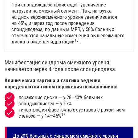
При спондилодезе происходит увеличение
нагрузки на смежный сегмент. Так, нагрузка
на диск верхнесмежного уровня увеличивается
на 45%, и через год после проведения
спондилодеза, по данным МРТ, у 58% больных
отмечаются начальные изменения вышележащего
16
диска в виде
дегидратации
.
Манифестация синдрома смежного уровня
начинается через 4 года после спондилодеза.
Клиническая картина и тактика ведения
определяются типом поражения позвоночника:
поражение диска — у 28–40% больных
спондилолистез — у 17%
гипертрофия фасеточных суставов с развитием
17
стеноза —
у 14—45%
До 20% больных с синдромом смежного уровня