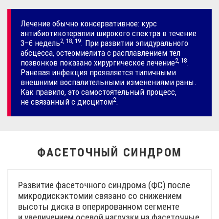
Лечение обычно консервативное: курс
антибиотикотерапии широкого спектра в течение
2, 18, 19
3–6 недель
. При развитии эпидурального
абсцесса, остеомиелита с расплавлением тел
2, 18
позвонков показано хирургическое
лечение
.
Раневая инфекция проявляется типичными
внешними воспалительными изменениями раны.
Как правило, это самостоятельный процесс,
2
не связанный
с дисцитом
.
ФАСЕТОЧНЫЙ СИНДРОМ
Развитие фасеточного синдрома (ФС) после
микродискэктомии связано со снижением
высоты диска в оперированном сегменте
и увеличением осевой нагрузки на фасеточные