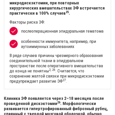
микродискэктомии, при повторных
хирургических вмешательствах ЭФ встречается
25
практически в 100%
случаев
.
Факторы риска ЭФ:
послеоперационная эпидуральная гематома
особенности иммунитета, например, при
аутоиммунных заболеваниях
В ряде случаев причины чрезмерного образования
соединительной ткани в эпидуральном
пространстве после оперативного вмешательства
2, 26
до конца
не понятны
. Считается, что
сохранение желтой связки при микродискэктомии
27
предупреждает
развитие ЭФ
.
Клиника ЭФ появляется через 2–18 месяцев после
26
проведенной
дискэктомии
. Морфологически
развивается гипертрофированный фиброзный рубец,
спаянный с твердой мозговой оболочкой, обычно