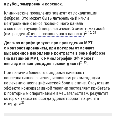
в рубец замурован и корешок.
Клинические проявления зависят от локализации
фиброза. Это может быть латеральный и/или
центральный стеноз позвоночного канала
с соответствующей неврологической симптоматикой
2, 15, 25
(см. раздел
«Стеноз позвоночного
канала»
)
.
Диагноз верифицируют при проведении МРТ
с контрастированием, при котором отмечают
выраженное накопление контраста в зоне фиброза
(на нативной МРТ, КТ-миелографии ЭФ может
2, 25
выглядеть как рецидив грыжи
диска)
.
При наличии болевого синдрома начинают
консервативное лечение, используя рекомендации
по лечению неспецифической боли в спине. Отсутствие
эффекта консервативной терапии заставляет прибегать
к повторным оперативным вмешательствам, результат
которых также не всегда удовлетворяет пациента
26
и хирурга
.