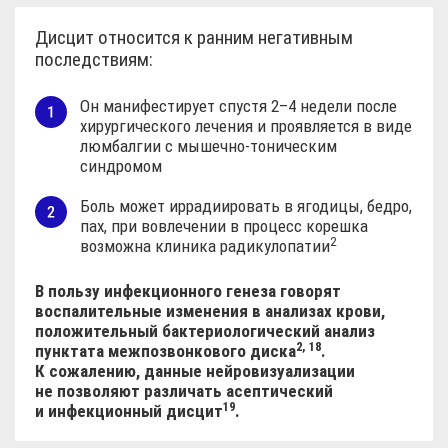
Дисцит относится к ранним негативным
последствиям:
Он манифестирует спустя 2–4 недели после
хирургического лечения и проявляется в виде
люмбалгии с мышечно-тоническим
синдромом
Боль может иррадиировать в ягодицы, бедро,
пах, при вовлечении в процесс корешка
2
возможна клиника
радикулопатии
В пользу инфекционного генеза говорят
воспалительные изменения в анализах крови,
положительный бактериологический анализ
2, 18
пунктата межпозвонкового
диска
.
К сожалению, данные нейровизуализации
не позволяют различать асептический
19
и инфекционный
дисцит
.