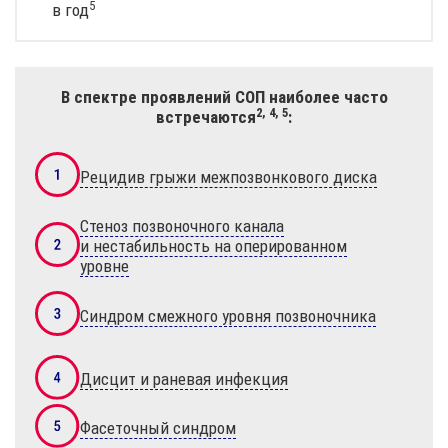
5
в год
В спектре проявлений СОП наиболее часто
2, 4, 5
встречаются
:
Рецидив грыжи межпозвонкового диска
Стеноз позвоночного канала
и нестабильность на оперированном
уровне
Синдром смежного уровня позвоночника
Дисцит и раневая инфекция
Фасеточный синдром