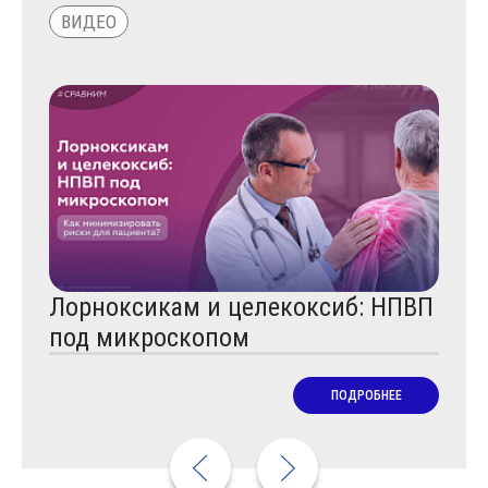
ВИДЕО
ВИД
Лорноксикам и целекоксиб: НПВП
Диа
под микроскопом
рад
ПОДРОБНЕЕ