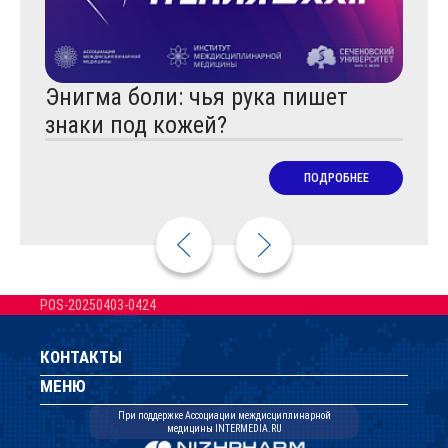
Энигма боли: чья рука пишет
Физ
знаки под кожей?
обл
Пар
ПОДРОБНЕЕ
POS-20250403-0424
КОНТАКТЫ
МЕНЮ
При поддержке Ассоциации междисциплинарной
медицины INTERMEDIA.RU