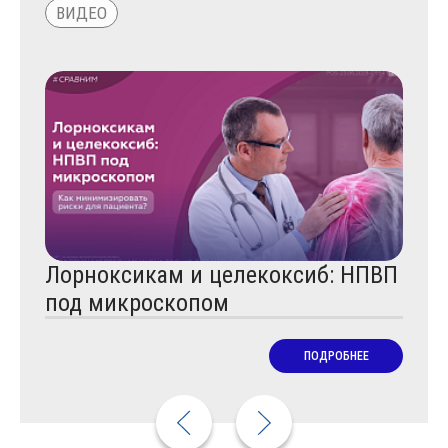
ВИДЕО
ВИД
Лорноксикам и целекоксиб: НПВП
Диа
под микроскопом
рад
ПОДРОБНЕЕ