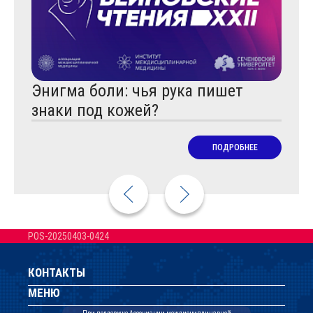
Энигма боли: чья рука пишет
Физ
знаки под кожей?
обл
Пар
ПОДРОБНЕЕ
POS-20250403-0424
КОНТАКТЫ
МЕНЮ