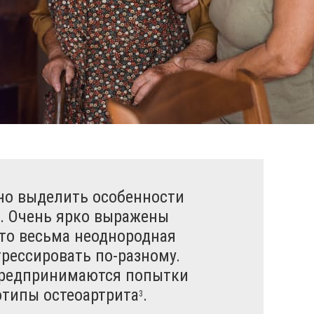
жно выделить особенности
. Очень ярко выражены
Это весьма неоднородная
огрессировать
по-разному
.
 предпринимаются попытки
отипы остеоартрита
.
3