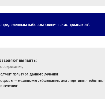
 определенным набором клинических признаков
.
4
озволяют выявить:
рессирования;
олучит пользу от данного лечения;
оцессы — механизмы заболевания, или эндотипы, чтобы назн
и лечения
.
5