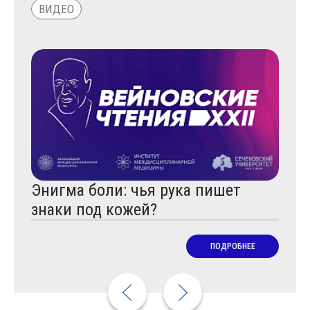
ВИДЕО
НОВ
Энигма боли: чья рука пишет
Физ
знаки под кожей?
обл
Пар
ПОДРОБНЕЕ