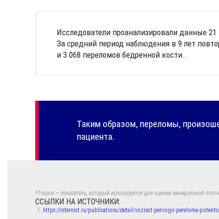
Исследователи проанализировали данные 21 1
За средний период наблюдения в 9 лет повто
и 3 068 переломов бедренной кости..
Таким образом, переломы, произоше
пациента.
*
T-score
— показатель, который используется для оценки минеральной плотно
ССЫЛКИ НА ИСТОЧНИКИ:
https://internist.ru/publications/detail/vozrast-pervogo-pereloma-potent