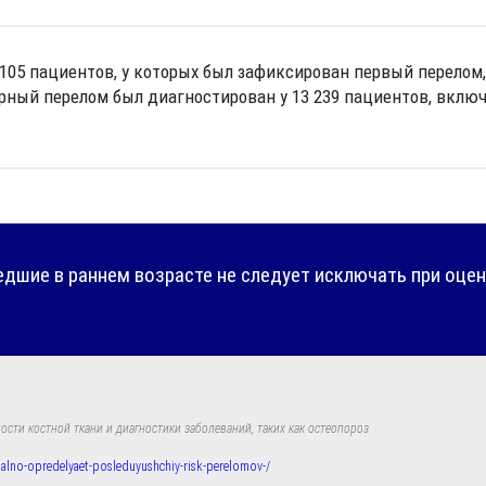
05 пациентов, у которых был зафиксирован первый перелом, 
рный перелом был диагностирован у 13 239 пациентов, включ
дшие в раннем возрасте не следует исключать при оцен
сти костной ткани и диагностики заболеваний, таких как остеопороз
sialno-opredelyaet-posleduyushchiy-risk-perelomov-/